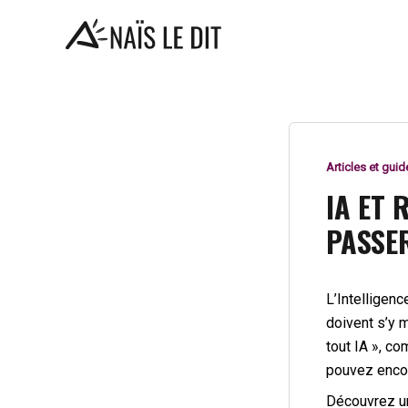
Aller
au
contenu
Articles et guid
IA ET 
PASSE
L’Intelligenc
doivent s’y m
tout IA », c
pouvez encor
Découvrez un