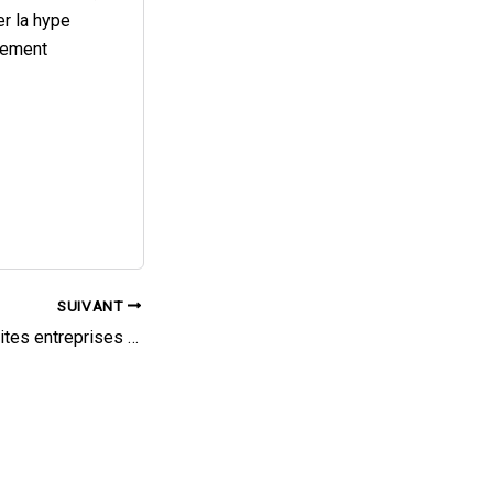
er la hype
alement
SUIVANT
RSE : quand les petites entreprises s’engagent pour l’environnement (version audio)