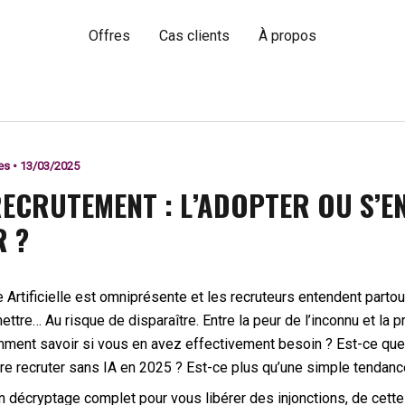
Offres
Cas clients
À propos
es
•
13/03/2025
RECRUTEMENT : L’ADOPTER OU S’E
R ?
e Artificielle est omniprésente et les recruteurs entendent partout
ettre… Au risque de disparaître. Entre la peur de l’inconnu et la 
omment savoir si vous en avez effectivement besoin ? Est-ce qu
e recruter sans IA en 2025 ? Est-ce plus qu’une simple tendan
 décryptage complet pour vous libérer des injonctions, de cette 